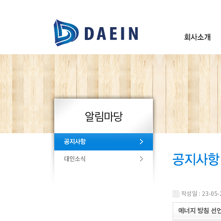
본문 바로가기
주 메뉴 바로가기
하단 바로가기
CEO인사말
경영이념
회사연혁
수상내역
인증서현황
찾아오시는 길
작성일 : 23-05-
에너지 방침 선